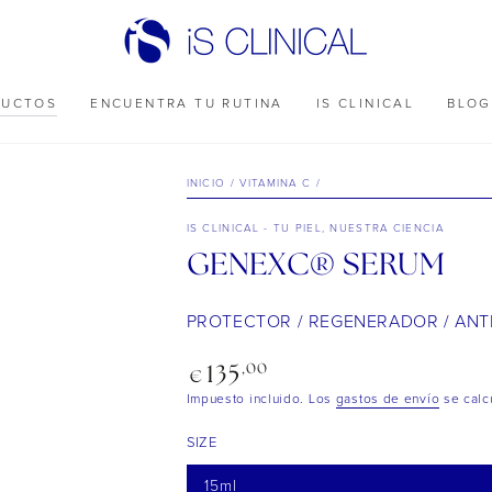
DUCTOS
ENCUENTRA TU RUTINA
IS CLINICAL
BLOG
INICIO
/
VITAMINA C
/
IS CLINICAL - TU PIEL, NUESTRA CIENCIA
GENEXC® SERUM
PROTECTOR / REGENERADOR / ANT
Precio
,00
135
€
regular
Impuesto incluido. Los
gastos de envío
se calcu
SIZE
15ml