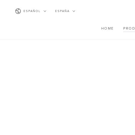
IR AL CONTENIDO
Idioma
País/región
ESPAÑOL
ESPAÑA
HOME
PRO
IR A LA INFORMACIÓN
DEL PRODUCTO