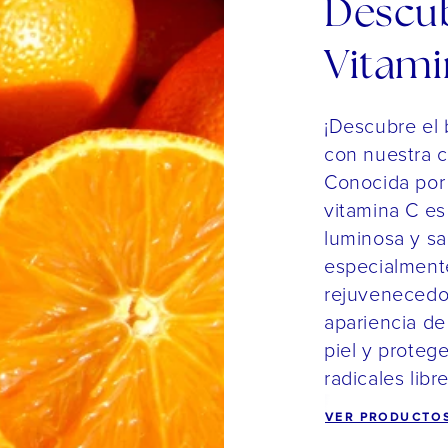
Descub
Vitami
¡Descubre el b
con nuestra 
Conocida por 
vitamina C es
luminosa y sa
especialmente
rejuvenecedor
apariencia de
piel y proteg
radicales libre
VER PRODUCTO